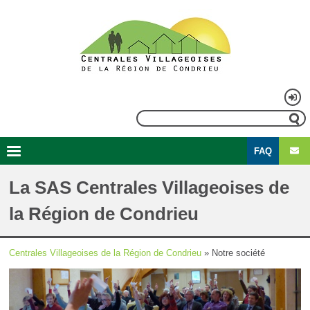
Aller
au
contenu
principal
Menu
Rechercher
du
FAQ
compte
Second
Navigation
de
menu
principale
La SAS Centrales Villageoises de
l'utilisateur
la Région de Condrieu
Centrales Villageoises de la Région de Condrieu
Notre société
Fil
d'Ariane