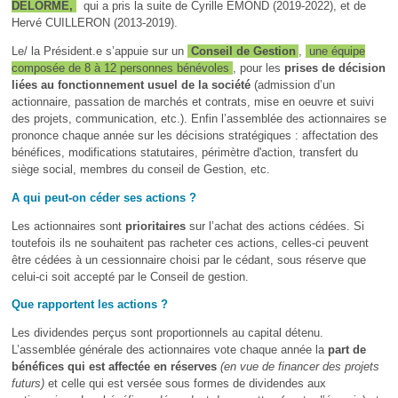
DELORME,
qui a pris la suite de Cyrille EMOND (2019-2022), et de
Hervé CUILLERON (2013-2019).
Le/ la Président.e s’appuie sur un
Conseil de Gestion
,
une équipe
composée de 8 à 12 personnes bénévoles
, pour les
prises de décision
liées au fonctionnement usuel de la société
(admission d’un
actionnaire, passation de marchés et contrats, mise en oeuvre et suivi
des projets, communication, etc.). Enfin l’assemblée des actionnaires se
prononce chaque année sur les décisions stratégiques : affectation des
bénéfices, modifications statutaires, périmètre d'action, transfert du
siège social, membres du conseil de Gestion, etc.
A qui peut-on céder ses actions ?
Les actionnaires sont
prioritaires
sur l’achat des actions cédées. Si
toutefois ils ne souhaitent pas racheter ces actions, celles-ci peuvent
être cédées à un cessionnaire choisi par le cédant, sous réserve que
celui-ci soit accepté par le Conseil de gestion.
Que rapportent les actions ?
Les dividendes perçus sont proportionnels au capital détenu.
L’assemblée générale des actionnaires vote chaque année la
part de
bénéfices qui est affectée en réserves
(en vue de financer des projets
futurs)
et celle qui est versée sous formes de dividendes aux