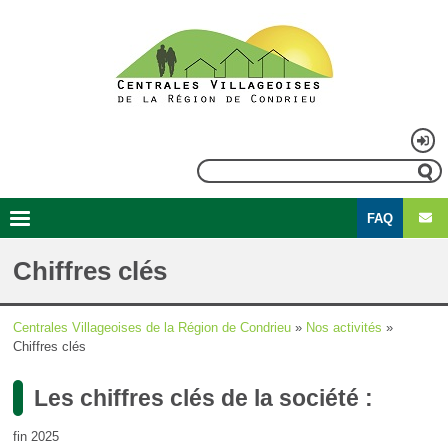
Aller
au
contenu
principal
Menu
Rechercher
du
FAQ
compte
Second
Navigation
de
menu
principale
Chiffres clés
l'utilisateur
Centrales Villageoises de la Région de Condrieu
Nos activités
Fil
Chiffres clés
d'Ariane
Les chiffres clés de la société :
fin 2025