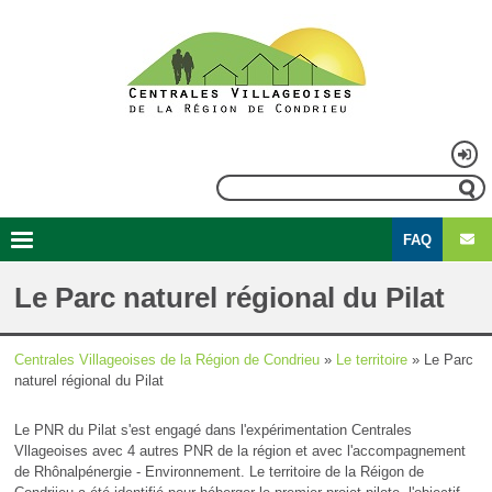
Aller
au
contenu
principal
Menu
Rechercher
du
FAQ
compte
Second
Navigation
de
menu
principale
Le Parc naturel régional du Pilat
l'utilisateur
Centrales Villageoises de la Région de Condrieu
Le territoire
Le Parc
Fil
naturel régional du Pilat
d'Ariane
Le PNR du Pilat s'est engagé dans l'expérimentation Centrales
Vllageoises avec 4 autres PNR de la région et avec l'accompagnement
de Rhônalpénergie - Environnement. Le territoire de la Réigon de